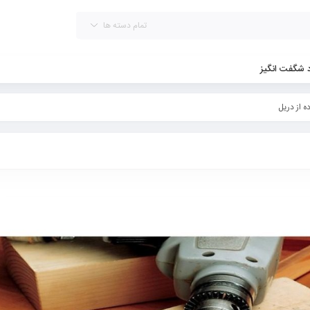
تمام دسته ها
د شگفت انگیز
 از دریل