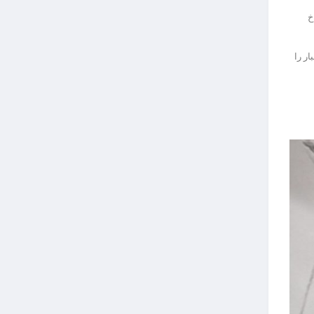
خ
ار را