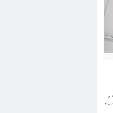
قلم
ان به