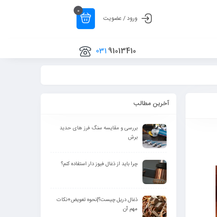
0
ورود / عضویت
031
91013410
آخرین مطالب
بررسی و مقایسه سنگ فرز های حدید
برش
چرا باید از ذغال فیوز دار استفاده کنم؟
ذغال دریل چیست؟|نحوه تعویض+نکات
مهم آن