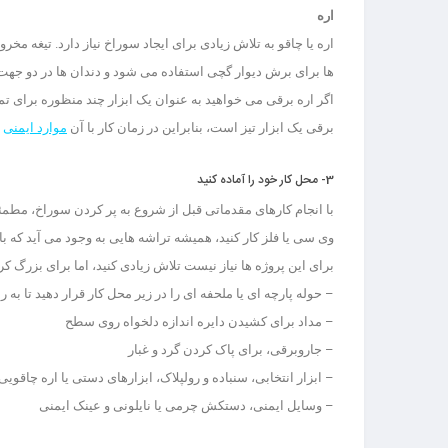
اره
اره یا چاقو به تلاش زیادی برای ایجاد سوراخ نیاز دارد. تیغه مخرو
ها برای برش دیوار گچی استفاده می شود و دندان ها در دو ج
اگر اره برقی می خواهید به عنوان یک ابزار چند منظوره برای تم
برقی یک ابزار تیز است، بنابراین در زمان کار با آن
موارد ایمنی
ر
3- محل کار خود را آماده کنید
با انجام کارهای مقدماتی قبل از شروع به پر کردن سوراخ، مطمئ
وی سی یا فلز کار کنید، همیشه تراشه هایی به وجود می آید که با
برای این پروژه ها نیاز نیست تلاش زیادی کنید، اما برای بزرگ ک
– حوله پارچه ای یا ملحفه ای را در زیر محل کار قرار دهید تا به 
– مداد برای کشیدن دایره اندازه دلخواه روی سطح
– جاروبرقی، برای پاک کردن گرد و غبار
– ابزار انتخابی، سنباده و رولپلاک، ابزارهای دستی یا اره چاقویی
– وسایل ایمنی، دستکش چرمی یا نایلونی و عینک ایمنی