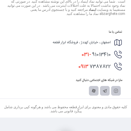
است . شما می توانید نماد اینماد را در بالای این نوشته مشاهده کنید. در صورتی که
نماد وجود نداشت احتمالا به علت اختلالات اینترنت می باشد . در این صورت می توانید
مستقیما به وبسایت
اینماد
مراجعه کنید و با جستجوی آدرس ما یعنی
abzarghete.com نماد ما را مشاهده کنید.
تماس با ما
اصفهان ، خیابان کهندژ ، فروشگاه ابزار قطعه
031-
91013410
0913
7387822
مارا در شبکه های اجتماعی دنبال کنید
کلیه حقوق مادی و معنوی برای ابزارقطعه محفوظ می باشد و هرگونه کپی برداری شامل
پیگرد قانونی می باشد.