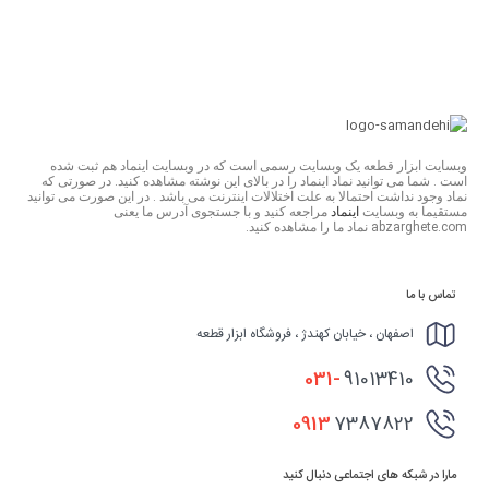
وبسایت ابزار قطعه یک وبسایت رسمی است که در وبسایت اینماد هم ثبت شده
است . شما می توانید نماد اینماد را در بالای این نوشته مشاهده کنید. در صورتی که
نماد وجود نداشت احتمالا به علت اختلالات اینترنت می باشد . در این صورت می توانید
مستقیما به وبسایت
اینماد
مراجعه کنید و با جستجوی آدرس ما یعنی
abzarghete.com نماد ما را مشاهده کنید.
تماس با ما
اصفهان ، خیابان کهندژ ، فروشگاه ابزار قطعه
031-
91013410
0913
7387822
مارا در شبکه های اجتماعی دنبال کنید