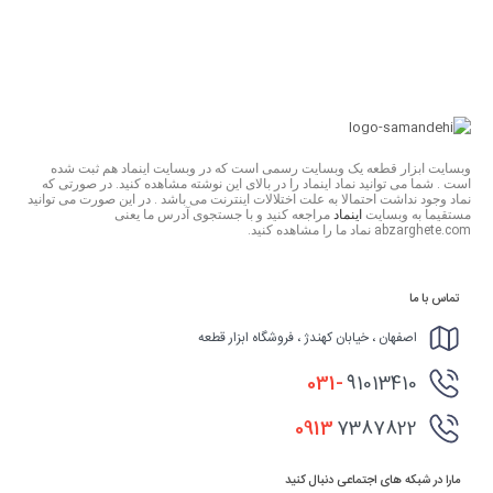
وبسایت ابزار قطعه یک وبسایت رسمی است که در وبسایت اینماد هم ثبت شده
است . شما می توانید نماد اینماد را در بالای این نوشته مشاهده کنید. در صورتی که
نماد وجود نداشت احتمالا به علت اختلالات اینترنت می باشد . در این صورت می توانید
مستقیما به وبسایت
اینماد
مراجعه کنید و با جستجوی آدرس ما یعنی
abzarghete.com نماد ما را مشاهده کنید.
تماس با ما
اصفهان ، خیابان کهندژ ، فروشگاه ابزار قطعه
031-
91013410
0913
7387822
مارا در شبکه های اجتماعی دنبال کنید