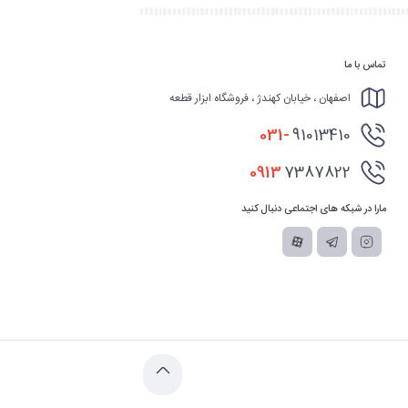
تماس با ما
اصفهان ، خیابان کهندژ ، فروشگاه ابزار قطعه
031-
91013410
0913
7387822
مارا در شبکه های اجتماعی دنبال کنید