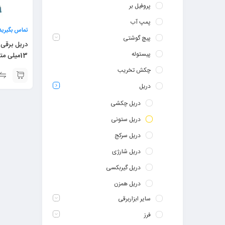
پروفیل بر
پمپ آب
تماس بگیرید
پیچ گوشتی
دریل برقی
پیستوله
2603
چکش تخریب
دریل
دریل چکشی
دریل ستونی
دریل سرکج
دریل شارژی
دریل گیربکسی
دریل همزن
سایر ابزاربرقی
فرز