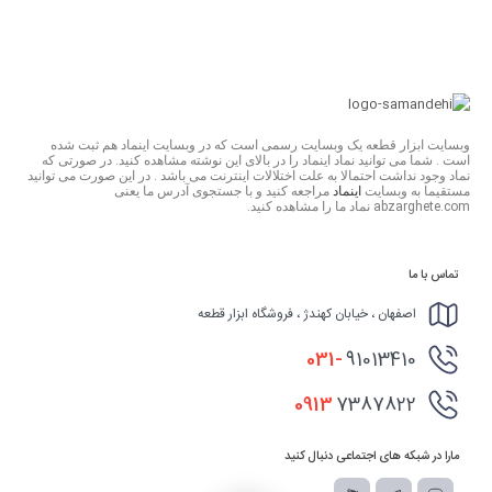
وبسایت ابزار قطعه یک وبسایت رسمی است که در وبسایت اینماد هم ثبت شده
است . شما می توانید نماد اینماد را در بالای این نوشته مشاهده کنید. در صورتی که
نماد وجود نداشت احتمالا به علت اختلالات اینترنت می باشد . در این صورت می توانید
مستقیما به وبسایت
اینماد
مراجعه کنید و با جستجوی آدرس ما یعنی
abzarghete.com نماد ما را مشاهده کنید.
تماس با ما
اصفهان ، خیابان کهندژ ، فروشگاه ابزار قطعه
031-
91013410
0913
7387822
مارا در شبکه های اجتماعی دنبال کنید