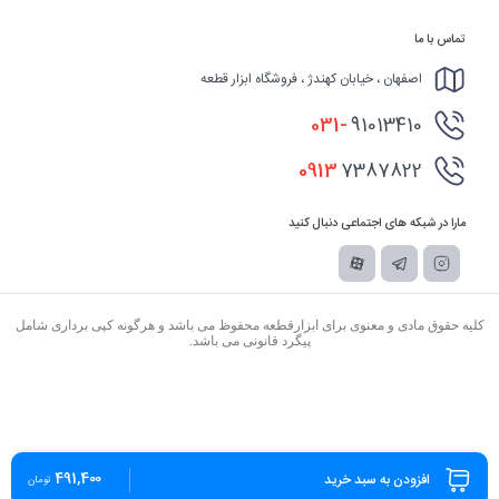
تماس با ما
اصفهان ، خیابان کهندژ ، فروشگاه ابزار قطعه
031-
91013410
0913
7387822
مارا در شبکه های اجتماعی دنبال کنید
کلیه حقوق مادی و معنوی برای ابزارقطعه محفوظ می باشد و هرگونه کپی برداری شامل
پیگرد قانونی می باشد.
491,400
افزودن به سبد خرید
تومان