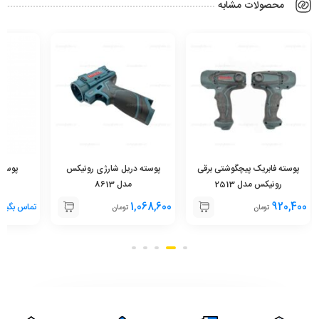
محصولات مشابه
پوسته فابریک پیچگوشتی برقی
پوسته دریل شارژی رونیکس
رونیکس مدل 2513
مدل 8613
1,068,600
920,400
تماس بگیری
تومان
تومان