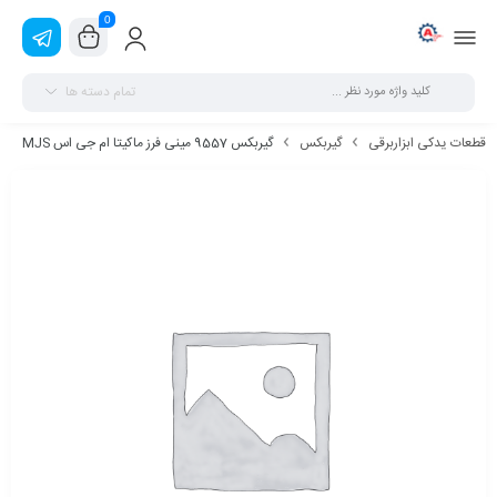
0
تمام دسته ها
قطعات یدکی ابزاربرقی
گیربکس
گیربکس 9557 مینی فرز ماکیتا ام جی اس MJS