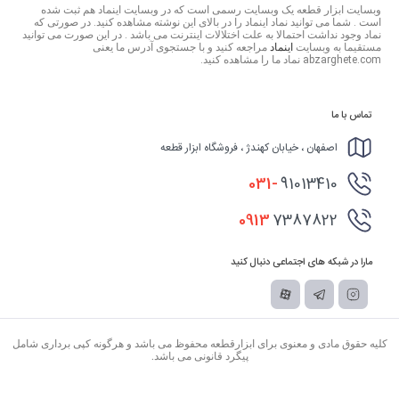
وبسایت ابزار قطعه یک وبسایت رسمی است که در وبسایت اینماد هم ثبت شده
است . شما می توانید نماد اینماد را در بالای این نوشته مشاهده کنید. در صورتی که
نماد وجود نداشت احتمالا به علت اختلالات اینترنت می باشد . در این صورت می توانید
مستقیما به وبسایت
اینماد
مراجعه کنید و با جستجوی آدرس ما یعنی
abzarghete.com نماد ما را مشاهده کنید.
تماس با ما
اصفهان ، خیابان کهندژ ، فروشگاه ابزار قطعه
031-
91013410
0913
7387822
مارا در شبکه های اجتماعی دنبال کنید
کلیه حقوق مادی و معنوی برای ابزارقطعه محفوظ می باشد و هرگونه کپی برداری شامل
پیگرد قانونی می باشد.