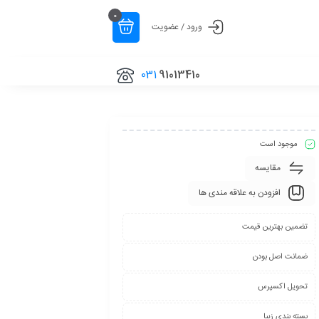
0
ورود / عضویت
031
91013410
موجود است
مقایسه
افزودن به علاقه مندی ها
تضمین بهترین قیمت
ضمانت اصل بودن
تحویل اکسپرس
بسته بندی زیبا