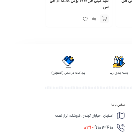
 پوکا ام جی اس
کلید مینی فرز 1700 بوش MJS ام جی
اس
بسته بندی زیبا
پرداخت در محل (اصفهان)
تماس با ما
اصفهان ، خیابان کهندژ ، فروشگاه ابزار قطعه
031-
91013410