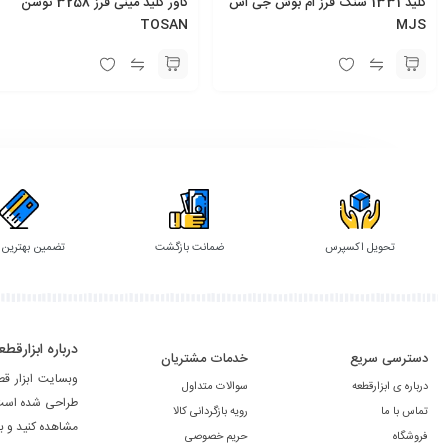
کلید 1331 سنگ فرز ام بوش جی اس
کاور کلید مینی فرز 3258 توسن
TOSAN
MJS
تحویل اکسپرس
ضمانت بازگشت
تضمین بهترین
درباره ابزارقطع
دسترسی سریع
خدمات مشتریان
وبسایت ابزار ق
درباره ی ابزارقطعه
سوالات متداول
طراحی شده است. 
تماس با ما
رویه بازگردانی کالا
مشاهده کنید و ب
فروشگاه
حریم خصوصی