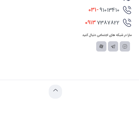
031-
91013410
0913
7387822
مارا در شبکه های اجتماعی دنبال کنید