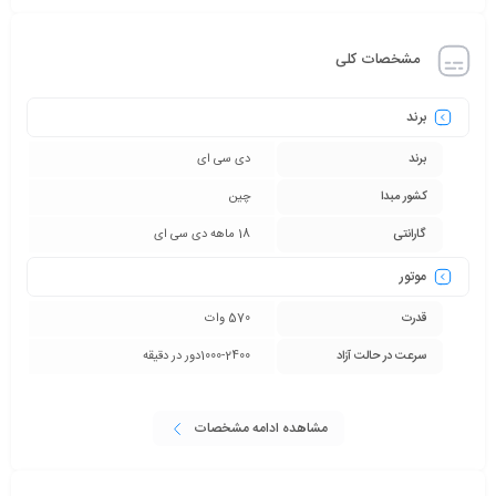
موتور این پولیش دارای قدرت 570 وات است و همچنین سرعت این
مشخصات کلی
دستگاه در هر دقیقه 2400-1000 است . که شما می توانید با فشار که بر کلید
وارد می کنید این سرعت را کم و زیاد کنید .
برند
وزن خالص پولیش دریلی ASP02-180 دی سی ای 3.3 کیلوگرم است که
برند
دی سی ای
شما می توانید به راحتی از آن استفاده کنید و برای تسلط بیشتر از دسته
کشور مبدا
چین
کمکی استفاده کنید . اندازه صفحه مورد نیاز این پولیش 180 میلیمتر است
گارانتی
18 ماهه دی سی ای
که شما می توانید آن را از فروشگاه های ابزار خریداری کنید . البته این
موتور
دستگاه به همراه خود یک صفحه دارد .
قدرت
570 وات
موارد استفاده از پولیش دریلی
سرعت در حالت آزاد
1000-2400دور در دقیقه
شما می توانید از پولیش دریلی ASP02-180 دی سی ای برای شست و شو
و تمییز کردن سطوح خشن و صاف مانند چوب ، سنگ ، سرامیک و …
مشاهده ادامه مشخصات
استفاده کنید . این دستگاه برای پاک کردن خط و خش ماشین نیز بدرد
شما می خورد . همچنین این پولیش برای پاک و نظافت کردن سطح های