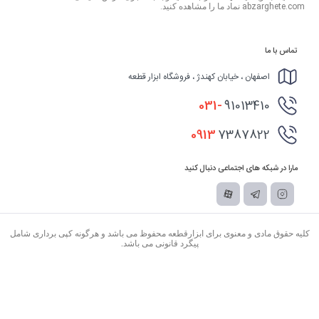
abzarghete.com نماد ما را مشاهده کنید.
تماس با ما
اصفهان ، خیابان کهندژ ، فروشگاه ابزار قطعه
031-
91013410
0913
7387822
مارا در شبکه های اجتماعی دنبال کنید
کلیه حقوق مادی و معنوی برای ابزارقطعه محفوظ می باشد و هرگونه کپی برداری شامل
پیگرد قانونی می باشد.