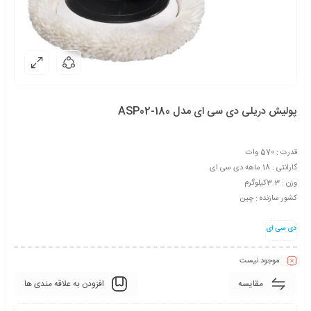
پولیش دریلی دی سی ای مدل ASP02-180
قدرت : 570 وات
گارانتی : 18 ماهه دی سی ای
وزن : 3.3کیلوگرم
کشور سازنده : چین
دی سی ای
موجود نیست
مقایسه
افزودن به علاقه مندی ها