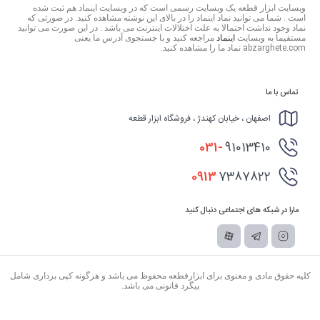
وبسایت ابزار قطعه یک وبسایت رسمی است که در وبسایت اینماد هم ثبت شده
است . شما می توانید نماد اینماد را در بالای این نوشته مشاهده کنید. در صورتی که
نماد وجود نداشت احتمالا به علت اختلالات اینترنت می باشد . در این صورت می توانید
مستقیما به وبسایت
اینماد
مراجعه کنید و با جستجوی آدرس ما یعنی
abzarghete.com نماد ما را مشاهده کنید.
تماس با ما
اصفهان ، خیابان کهندژ ، فروشگاه ابزار قطعه
031-
91013410
0913
7387822
مارا در شبکه های اجتماعی دنبال کنید
کلیه حقوق مادی و معنوی برای ابزارقطعه محفوظ می باشد و هرگونه کپی برداری شامل
پیگرد قانونی می باشد.