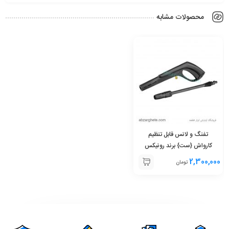
محصولات مشابه
تفنگ و لانس قابل تنظیم
کارواش {ست} برند رونیکس
2,300,000
تومان