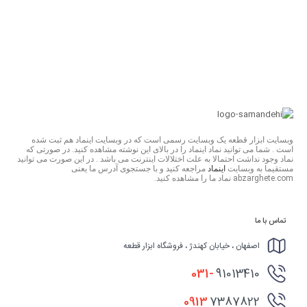
وبسایت ابزار قطعه یک وبسایت رسمی است که در وبسایت اینماد هم ثبت شده
است . شما می توانید نماد اینماد را در بالای این نوشته مشاهده کنید. در صورتی که
نماد وجود نداشت احتمالا به علت اختلالات اینترنت می باشد . در این صورت می توانید
مستقیما به وبسایت
اینماد
مراجعه کنید و با جستجوی آدرس ما یعنی
abzarghete.com نماد ما را مشاهده کنید.
تماس با ما
اصفهان ، خیابان کهندژ ، فروشگاه ابزار قطعه
031-
91013410
0913
7387822