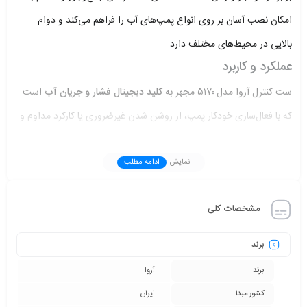
امکان نصب آسان بر روی انواع پمپ‌های آب را فراهم می‌کند و دوام
بالایی در محیط‌های مختلف دارد.
عملکرد و کاربرد
ست کنترل آروا مدل ۵۱۷۰ مجهز به
کلید دیجیتال فشار و جریان آب
است
که با فعال‌سازی خودکار پمپ، از روشن شدن غیرضروری یا کارکرد مداوم و
خشک دستگاه جلوگیری می‌کند. حداکثر فشار موثر قابل کنترل ۱۰ بار و
نمایش
ادامه مطلب
حداکثر جریان ۱۰ آمپر است. این کنترلر با زدن دکمه خاموش/روشن، قابلیت
استارت و قطع اتوماتیک پمپ را نیز دارد و می‌تواند جایگزین سیستم‌های
مشخصات کلی
سنتی شامل کلید مکانیکی و تانکر آب شود.
این دستگاه با ولتاژ ورودی ۲۲۰ تا ۲۴۰ ولت و فرکانس ۵۰ تا ۶۰ هرتز سازگار
برند
است و طول عمر موتور پمپ را با جلوگیری از کارکرد غیرضروری افزایش
برند
آروا
می‌دهد.
کشور مبدا
ایران
مزایا و نقاط قوت ست کنترل پمپ ۵۱۷۰ آروا