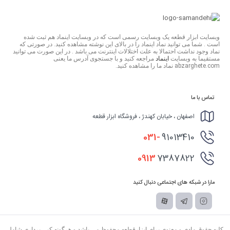
وبسایت ابزار قطعه یک وبسایت رسمی است که در وبسایت اینماد هم ثبت شده
است . شما می توانید نماد اینماد را در بالای این نوشته مشاهده کنید. در صورتی که
نماد وجود نداشت احتمالا به علت اختلالات اینترنت می باشد . در این صورت می توانید
مستقیما به وبسایت
اینماد
مراجعه کنید و با جستجوی آدرس ما یعنی
abzarghete.com نماد ما را مشاهده کنید.
تماس با ما
اصفهان ، خیابان کهندژ ، فروشگاه ابزار قطعه
031-
91013410
0913
7387822
مارا در شبکه های اجتماعی دنبال کنید
کلیه حقوق مادی و معنوی برای ابزارقطعه محفوظ می باشد و هرگونه کپی برداری شامل