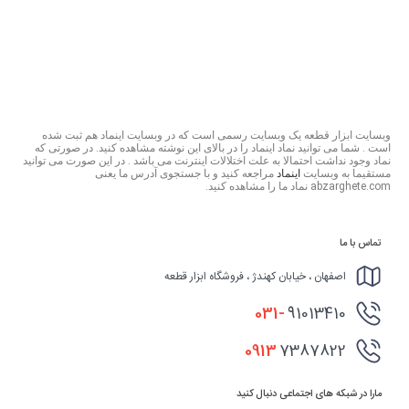
وبسایت ابزار قطعه یک وبسایت رسمی است که در وبسایت اینماد هم ثبت شده
است . شما می توانید نماد اینماد را در بالای این نوشته مشاهده کنید. در صورتی که
نماد وجود نداشت احتمالا به علت اختلالات اینترنت می باشد . در این صورت می توانید
مستقیما به وبسایت
اینماد
مراجعه کنید و با جستجوی آدرس ما یعنی
abzarghete.com نماد ما را مشاهده کنید.
تماس با ما
اصفهان ، خیابان کهندژ ، فروشگاه ابزار قطعه
031-
91013410
0913
7387822
مارا در شبکه های اجتماعی دنبال کنید