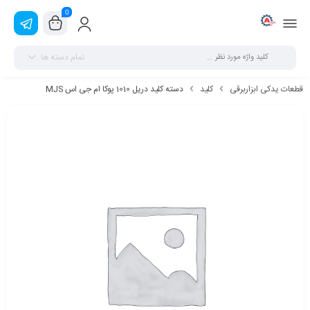
0
تمام دسته ها
قطعات یدکی ابزاربرقی
کلید
دسته کلید دریل 1010 پوکا ام جی اس MJS