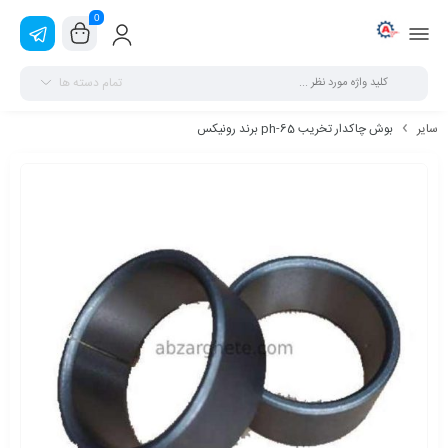
0
تمام دسته ها
سایر
بوش چاکدار تخریب 65-ph برند رونیکس