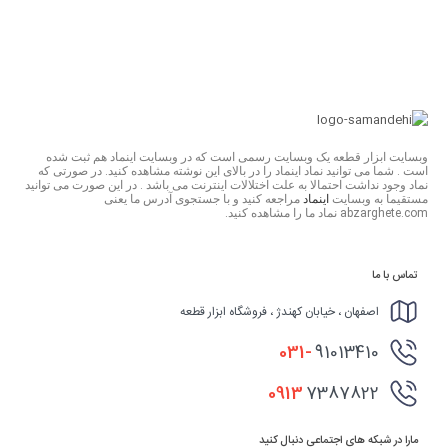
وبسایت ابزار قطعه یک وبسایت رسمی است که در وبسایت اینماد هم ثبت شده
است . شما می توانید نماد اینماد را در بالای این نوشته مشاهده کنید. در صورتی که
نماد وجود نداشت احتمالا به علت اختلالات اینترنت می باشد . در این صورت می توانید
مستقیما به وبسایت
اینماد
مراجعه کنید و با جستجوی آدرس ما یعنی
abzarghete.com نماد ما را مشاهده کنید.
تماس با ما
اصفهان ، خیابان کهندژ ، فروشگاه ابزار قطعه
031-
91013410
0913
7387822
مارا در شبکه های اجتماعی دنبال کنید