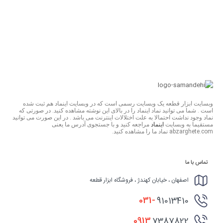
وبسایت ابزار قطعه یک وبسایت رسمی است که در وبسایت اینماد هم ثبت شده
است . شما می توانید نماد اینماد را در بالای این نوشته مشاهده کنید. در صورتی که
نماد وجود نداشت احتمالا به علت اختلالات اینترنت می باشد . در این صورت می توانید
مستقیما به وبسایت
اینماد
مراجعه کنید و با جستجوی آدرس ما یعنی
abzarghete.com نماد ما را مشاهده کنید.
تماس با ما
اصفهان ، خیابان کهندژ ، فروشگاه ابزار قطعه
031-
91013410
0913
7387822