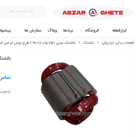
ابزارقطعه
فروشگاه
برندها
وبلاگ
سفارش ها
پیشنها
قطعات یدکی ابزاربرقی
بالشتک
بالشتک ميني 750 وات (1700 ) طرح بوش ام جی اس mjs
بالشتک ميني 750 وات (
تماس 
آیا قیمت