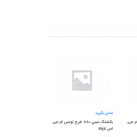
تماس بگیرید
رون ام جی
بالشتک ميني 1010 طرح توسن ام جی
اس mjs