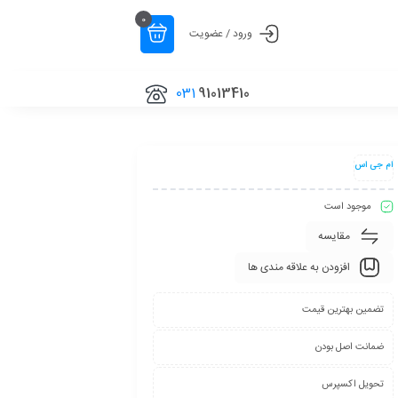
0
ورود / عضویت
031
91013410
ام جی اس
موجود است
مقایسه
افزودن به علاقه مندی ها
تضمین بهترین قیمت
ضمانت اصل بودن
تحویل اکسپرس