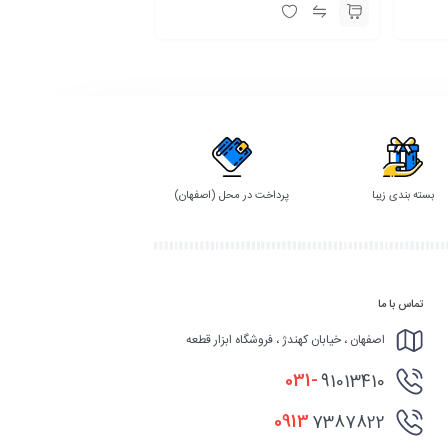
بسته بندی زیبا
پرداخت در محل (اصفهان)
تماس با ما
اصفهان ، خیابان کهندژ ، فروشگاه ابزار قطعه
031-
91013410
0913
7387822