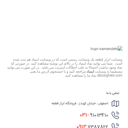
وبسایت ابزار قطعه یک وبسایت رسمی است که در وبسایت اینماد هم ثبت شده
است . شما می توانید نماد اینماد را در بالای این نوشته مشاهده کنید. در صورتی که
نماد وجود نداشت احتمالا به علت اختلالات اینترنت می باشد . در این صورت می توانید
مستقیما به وبسایت
اینماد
مراجعه کنید و با جستجوی آدرس ما یعنی
abzarghete.com نماد ما را مشاهده کنید.
تماس با ما
اصفهان ، خیابان کهندژ ، فروشگاه ابزار قطعه
031-
91013410
0913
7387822