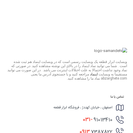
وبسایت ابزار قطعه یک وبسایت رسمی است که در وبسایت اینماد هم ثبت شده
است . شما می توانید نماد اینماد را در بالای این نوشته مشاهده کنید. در صورتی که
نماد وجود نداشت احتمالا به علت اختلالات اینترنت می باشد . در این صورت می توانید
مستقیما به وبسایت
اینماد
مراجعه کنید و با جستجوی آدرس ما یعنی
abzarghete.com نماد ما را مشاهده کنید.
تماس با ما
اصفهان ، خیابان کهندژ ، فروشگاه ابزار قطعه
031-
91013410
0913
7387822