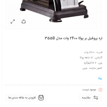
اره پروفیل بر پوکا 2400 وات مدل 355B
قدرت : 2200 وات
گارانتی : 12 ماهه پوکا
وزن : 17.2کیلوگرم
کشور سازنده : چین
پوکا
موجود نیست
مقایسه
افزودن به علاقه مندی ها