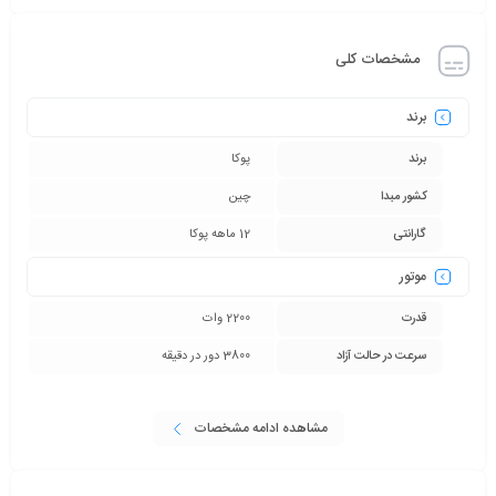
این دستگاه دارای موتوری با قدرت 2200 وات است که می تواند تیغه را در
مشخصات کلی
حالت آزاد با سرعت 3800 دور در دقیقه به حرکت در بیاورد و به بهترین
صورت کار برش را انجام دهد .
برند
وزن اره پروفیل بر 355Bپوکا 17.2 کیلوگرم است که شما با قرار دادن آن بر
برند
پوکا
روی میز کار یا بر روی زمین می توانید به خوبی کار خود را انجام دهید .
کشور مبدا
چین
تیغه مناسب این محصول باید دارای اندازه 350 میلیمتر مربع باشد که شما
گارانتی
12 ماهه پوکا
می توانید آن را از فروشگاه های ابزار خریداری کنید .
موتور
موارد استفاده
قدرت
2200 وات
شما می توانید با اره پروفیل بر 355Bپوکا وسایلی مانند آهن ، استیل ،
سرعت در حالت آزاد
3800 دور در دقیقه
آلومینیوم ، انواع و اقسام پروفیل ها و اشکال دیگر پروفیل های فلزی را
برش دهید . این دستگاه در مراکز فنی ، صنعتی و کارگاهی می تواند مورد
مشاهده ادامه مشخصات
استفاده قرار بگیرد .
گارنتی و خدمات پس از فروش شرکت پوکا