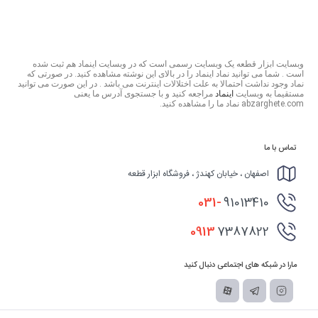
وبسایت ابزار قطعه یک وبسایت رسمی است که در وبسایت اینماد هم ثبت شده
است . شما می توانید نماد اینماد را در بالای این نوشته مشاهده کنید. در صورتی که
نماد وجود نداشت احتمالا به علت اختلالات اینترنت می باشد . در این صورت می توانید
مستقیما به وبسایت
اینماد
مراجعه کنید و با جستجوی آدرس ما یعنی
abzarghete.com نماد ما را مشاهده کنید.
تماس با ما
اصفهان ، خیابان کهندژ ، فروشگاه ابزار قطعه
031-
91013410
0913
7387822
مارا در شبکه های اجتماعی دنبال کنید