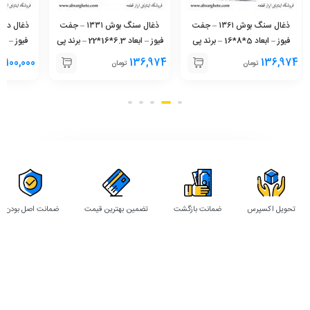
ذغال سنگ بوش ١٣٦١ – جفت
ذغال سنگ بوش ١٣٣١ – جفت
فیوز – ابعاد 5*8*16 – برند پی
فیوز – ابعاد 6.3*16*22 – برند پی
ای پی
ای پی
100,000
136,974
136,974
تومان
تومان
ت
تحویل اکسپرس
ضمانت بازگشت
تضمین بهترین قیمت
ضمانت اصل بودن