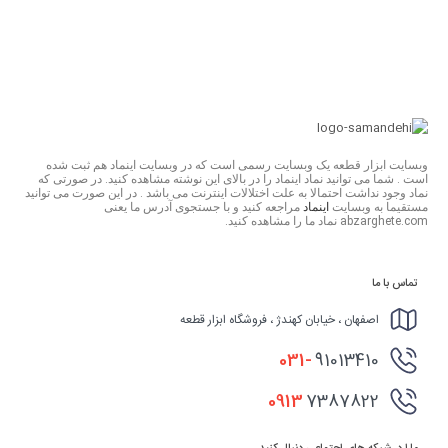
وبسایت ابزار قطعه یک وبسایت رسمی است که در وبسایت اینماد هم ثبت شده
است . شما می توانید نماد اینماد را در بالای این نوشته مشاهده کنید. در صورتی که
نماد وجود نداشت احتمالا به علت اختلالات اینترنت می باشد . در این صورت می توانید
مستقیما به وبسایت
اینماد
مراجعه کنید و با جستجوی آدرس ما یعنی
abzarghete.com نماد ما را مشاهده کنید.
تماس با ما
اصفهان ، خیابان کهندژ ، فروشگاه ابزار قطعه
031-
91013410
0913
7387822