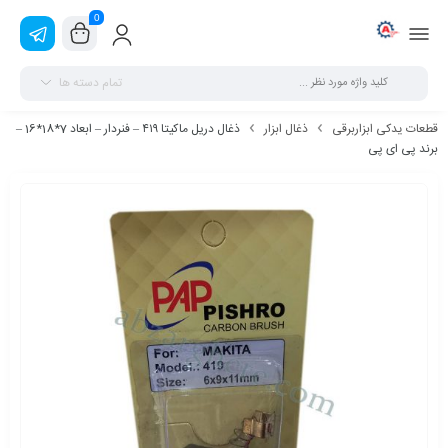
0
تمام دسته ها
قطعات یدکی ابزاربرقی
ذغال ابزار
ذغال دريل ماكيتا ٤١٩ – فنردار – ابعاد 7*18*16 –
برند پی ای پی