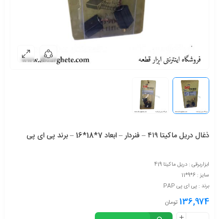
ذغال دريل ماكيتا ٤١٩ – فنردار – ابعاد 7*18*16 – برند پی ای پی
ابزاربرقی : دریل ماکیتا 419
سایز : 6*9*11
برند : پی ای پی PAP
136,974
تومان