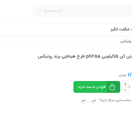
تمام دسته ها
د شگفت انگیز
ph65a طرح هیتاچی برند رونیکس
11
تومان
افزودن به سبد خرید
 مناسب‌تری سراغ دارید؟
بلی
خیر