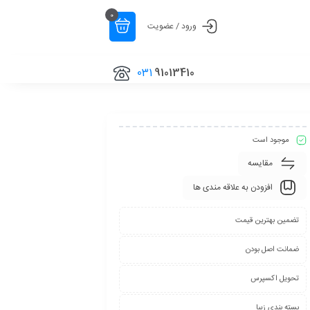
0
ورود / عضویت
031
91013410
موجود است
مقایسه
افزودن به علاقه مندی ها
تضمین بهترین قیمت
ضمانت اصل بودن
تحویل اکسپرس
بسته بندی زیبا