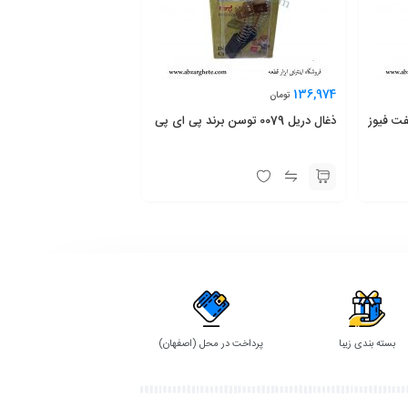
136,974
تومان
بوش ١١٢٤٥ – جفت فیوز
‌ذغال دریل 0079 توسن برند پی ای پی
بسته بندی زیبا
پرداخت در محل (اصفهان)