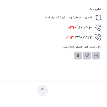
تماس با ما
اصفهان ، خیابان کهندژ ، فروشگاه ابزار قطعه
031-
91013410
0913
7387822
مارا در شبکه های اجتماعی دنبال کنید