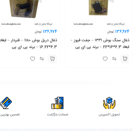
136,974
136,974
تومان
تومان
ذغال سنگ بوش ١٣٣١ – جفت فیوز –
ذغال دریل بوش ١١٨٠ – فنردار – ابعا
ابعاد 6.3*16*22 – برند پی ای پی
6.3*16.22 – برند پی ای پی
تحویل اکسپرس
ضمانت بازگشت
تضمین بهترین