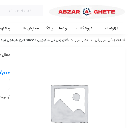
ابزارقطعه
فروشگاه
برندها
وبلاگ
سفارش ها
پیشنها
قطعات یدکی ابزاربرقی
ذغال ابزار
ذغال بتن کن 15کیلویی ph65a طرح هیتاچی برند رونیکس
ذغال بتن کن 15کیلویی 
7,000
آیا قیمت