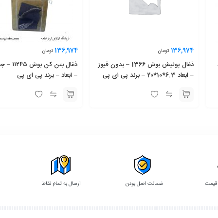
136,974
136,974
تومان
تومان
د
ذغال پوليش بوش 1366 – بدون فیوز
ذغال بتن كن 
– ابعاد 6.3*10*20 – برند پی ای پی
– ابعاد – برند پی ای پی
 قیمت
ضمانت اصل بودن
ارسال به تمام نقاط