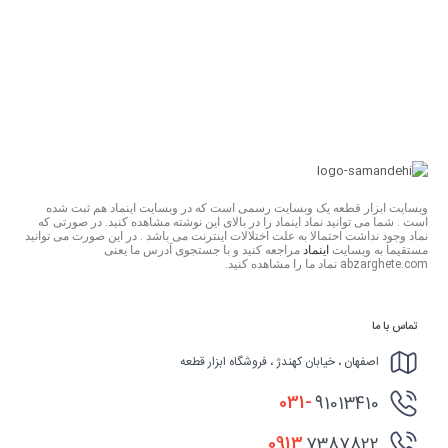
وبسایت ابزار قطعه یک وبسایت رسمی است که در وبسایت اینماد هم ثبت شده
است . شما می توانید نماد اینماد را در بالای این نوشته مشاهده کنید. در صورتی که
نماد وجود نداشت احتمالا به علت اختلالات اینترنت می باشد . در این صورت می توانید
مستقیما به وبسایت
اینماد
مراجعه کنید و با جستجوی آدرس ما یعنی
abzarghete.com نماد ما را مشاهده کنید.
تماس با ما
اصفهان ، خیابان کهندژ ، فروشگاه ابزار قطعه
031-
91013410
0913
7387822