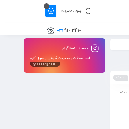
0
ورود / عضویت
031
91013410
صفحه اینستاگرام
اخبار مقالات و تخفیفات گروهی را دنبال کنید
@abzarghete
1 دیدگاه
ست که