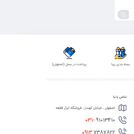
بسته بندی زیبا
پرداخت در محل (اصفهان)
تماس با ما
اصفهان ، خیابان کهندژ ، فروشگاه ابزار قطعه
031-
91013410
0913
7387822